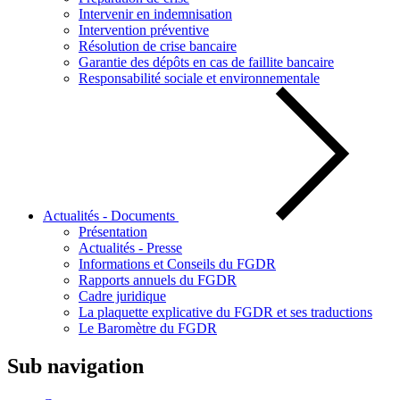
Intervenir en indemnisation
Intervention préventive
Résolution de crise bancaire
Garantie des dépôts en cas de faillite bancaire
Responsabilité sociale et environnementale
Actualités - Documents
Présentation
Actualités - Presse
Informations et Conseils du FGDR
Rapports annuels du FGDR
Cadre juridique
La plaquette explicative du FGDR et ses traductions
Le Baromètre du FGDR
Sub navigation