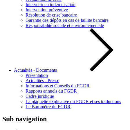
Intervenir en indemnisation
Intervention préventive
Résolution de crise bancaire
Garantie des dépôts en cas de faillite bancaire
Responsabilité sociale et environnementale
Actualités - Documents
Présentation
Actualités - Presse
Informations et Conseils du FGDR
Rapports annuels du FGDR
Cadre juridique
La plaquette explicative du FGDR et ses traductions
Le Baromètre du FGDR
Sub navigation