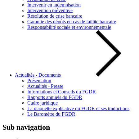
Intervenir en indemnisation
Intervention préventive
Résolution de crise bancaire
Garantie des dépôts en cas de faillite bancaire
Responsabilité sociale et environnementale
Actualités - Documents
Présentation
Actualités - Presse
Informations et Conseils du FGDR
Rapports annuels du FGDR
Cadre juridique
La plaquette explicative du FGDR et ses traductions
Le Baromètre du FGDR
Sub navigation