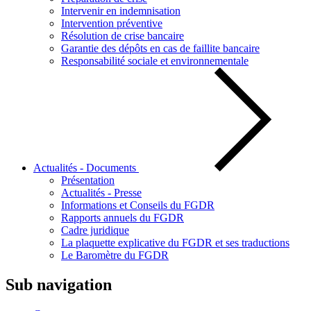
Intervenir en indemnisation
Intervention préventive
Résolution de crise bancaire
Garantie des dépôts en cas de faillite bancaire
Responsabilité sociale et environnementale
Actualités - Documents
Présentation
Actualités - Presse
Informations et Conseils du FGDR
Rapports annuels du FGDR
Cadre juridique
La plaquette explicative du FGDR et ses traductions
Le Baromètre du FGDR
Sub navigation