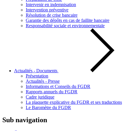
Intervenir en indemnisation
Intervention préventive
Résolution de crise bancaire
Garantie des dépôts en cas de faillite bancaire
Responsabilité sociale et environnementale
Actualités - Documents
Présentation
Actualités - Presse
Informations et Conseils du FGDR
Rapports annuels du FGDR
Cadre juridique
La plaquette explicative du FGDR et ses traductions
Le Baromètre du FGDR
Sub navigation